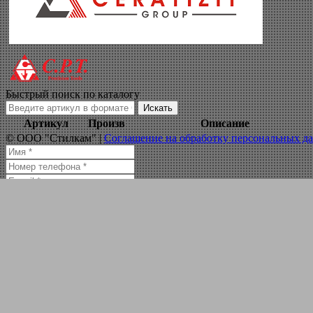
пластина твердос
Навигация по сайту