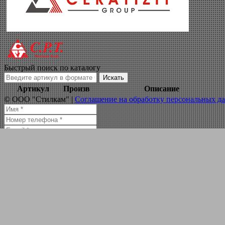
пластина твердос
Навигация по сайту