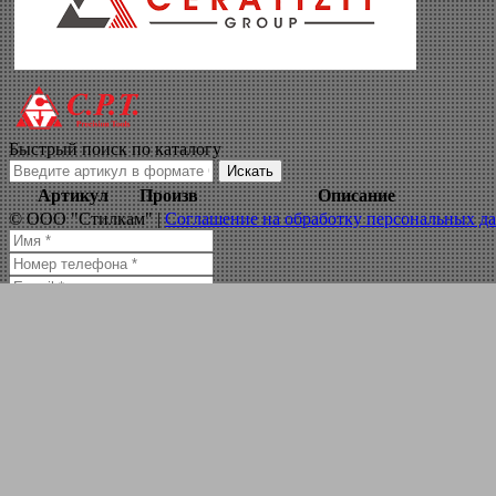
куплю фрезерный 
Навигация по сайту