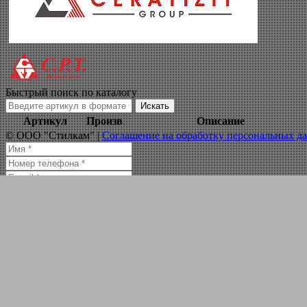
фреза для филено
Навигация по сайту